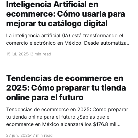
Inteligencia Artificial en
ecommerce: Cómo usarla para
mejorar tu catálogo digital
La inteligencia artificial (IA) está transformando el
comercio electrónico en México. Desde automatizar
procesos hasta personalizar experiencias, estas
15 jul. 2025
13 min read
herramientas pueden hacer que tu catálogo sea más
eficiente y atractivo para los consumidores. Aquí te
presentamos las claves: * Etiquetado automático de
Tendencias de ecommerce en
productos: Usa IA para clasificar y organizar tus
2025: Cómo preparar tu tienda
productos de
online para el futuro
Tendencias de ecommerce en 2025: Cómo preparar
tu tienda online para el futuro ¿Sabías que el
ecommerce en México alcanzará los $176.8 mil
millones de dólares para 2026? El 78% de las ventas
27 jun. 2025
17 min read