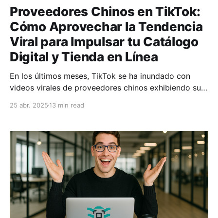
Proveedores Chinos en TikTok:
Cómo Aprovechar la Tendencia
Viral para Impulsar tu Catálogo
Digital y Tienda en Línea
En los últimos meses, TikTok se ha inundado con
videos virales de proveedores chinos exhibiendo sus
productos directamente desde fábricas y mayoristas.
25 abr. 2025
13 min read
Emprendedores de todo el mundo están tomando
nota: esta tendencia muestra una nueva forma de
descubrir artículos novedosos a precios bajísimos,
saltándose intermediarios. ¿El resultado? Una gran
oportunidad