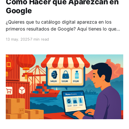
Cómo Hacer que Aparezcan en
Google
¿Quieres que tu catálogo digital aparezca en los
primeros resultados de Google? Aquí tienes lo que
necesitas saber para lograrlo: * Optimización técnica:
13 may. 2025
7 min read
Asegúrate de que Google pueda rastrear e indexar tu
catálogo con una estructura clara, URLs amigables y
un sitemap bien configurado. * Contenido
optimizado: Usa palabras clave relevantes, títulos