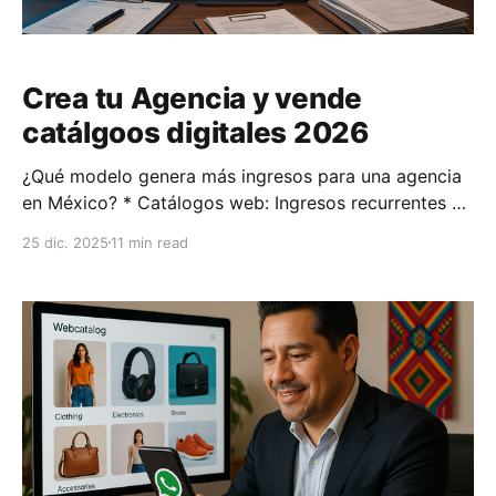
Crea tu Agencia y vende
catálgoos digitales 2026
¿Qué modelo genera más ingresos para una agencia
en México? * Catálogos web: Ingresos recurrentes de
$8,000 a $12,000 MXN mensuales con una inversión
25 dic. 2025
11 min read
fija de $3,999 MXN al mes por 20 catálogos. Este
modelo permite escalar fácilmente y mantener
costos predecibles. * Servicios web por proyecto:
Facturación única