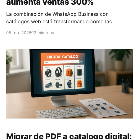
aumenta ventas 300%
La combinación de WhatsApp Business con
catálogos web está transformando cómo las
empresas en México venden y conectan con sus
05 feb. 2026
13 min read
clientes. Este método simplifica las compras, mejora
la experiencia del cliente y puede aumentar las
ventas hasta un 300%. ¿Cómo funciona? 1. WhatsApp
Business: Permite comunicación directa con clientes,
ofreciendo
Migrar de PDF a catalogo digital: