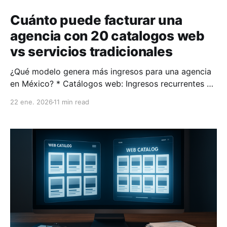
Cuánto puede facturar una
agencia con 20 catalogos web
vs servicios tradicionales
¿Qué modelo genera más ingresos para una agencia
en México? * Catálogos web: Ingresos recurrentes de
$8,000 a $12,000 MXN mensuales con una inversión
22 ene. 2026
11 min read
fija de $3,999 MXN al mes por 20 catálogos. Este
modelo permite escalar fácilmente y mantener
costos predecibles. * Servicios web por proyecto:
Facturación única