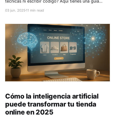
técnicas ni escribir código? Aquí tienes una guía
rápida para lograrlo de manera sencilla y sin
03 jun. 2025
11 min read
experiencia previa en programación. Las plataformas
sin código (no-code) como Marea Alcalina te
permiten diseñar, personalizar y gestionar tu tienda
en línea en minutos. Ventajas clave
Cómo la inteligencia artificial
puede transformar tu tienda
online en 2025